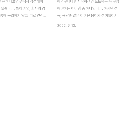
은 하다보면 견적서 작성해야
해외구매대행 시작하려면 노트북은 꼭 구입
 있습니다. 특히 기업, 회사의 경
해야하는 아이템 중 하나입니다. 하지만 성
통해 구입하지 않고, 따로 견적
능, 용량과 같은 어려운 용어가 섞여있어서
여 계좌이체하여 구매하기도 합
노트북 구매가 어려운 분들이라면 오늘 포스
.
2022. 9. 13.
처음 견적서를 작성해야 할 때 막
팅으로 쉽게 구매가 가능합니다. 할인 정보부
생각보다 간단하게 작성할 수 있습
터 가성비 좋은 노트북 쉽게 설명해드리겠습
 견적서 양식 공유해드리겠습니다!
니다. 시간이 없는 분들은 노트북 추천 부분
 견적서 양식 다운로드 2종 (엑
만 보셔도 충분합니다. 목차 1. 노트북 성능
단하게 작성할 수 있는 해외구매
보는 방법 2. 해외구매대행 온라인셀러 노트
 양식입니다. 엑셀 파일로 작성할
북 추천 1. 노트북 성능 보는 방법 해외구매대
. 해외구매대행 견적서 무료 양식
행 노트북 찾고 계신다면 i7 이상의 노트북을
종 HWP 지금까지 해외구매대행
찾아야합니다. 여기서 i는 cpu를 뜻하는 것
양식 한글 파일과 엑셀 파일 정리
으로 자세한 내용은 아래에서 살펴보겠습니
드렸습니다. 아래 작성 방법 참고
다. 1) CPU(프로세서) CPU는 간단하게 말
시길 바랍니다! 🔍 해외구매대행
하면 노트북의 스펙 전체를 뜻합니다. 노트북
법 해외구매대행 견적서 작성하
상세정보를 확인하면 i7-10210U 39.6cm
 해외구매대행..
로 되어있는..